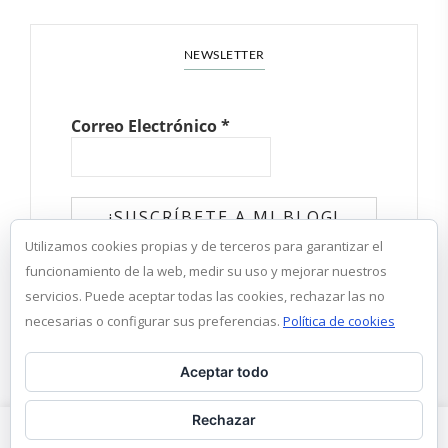
NEWSLETTER
Correo Electrónico
*
Utilizamos cookies propias y de terceros para garantizar el
✓ He leído y acepto la política de
funcionamiento de la web, medir su uso y mejorar nuestros
privacidad
servicios. Puede aceptar todas las cookies, rechazar las no
necesarias o configurar sus preferencias.
Política de cookies
Aceptar todo
Rechazar
Estamos utilizando cookies para brindarle la mejor experiencia en