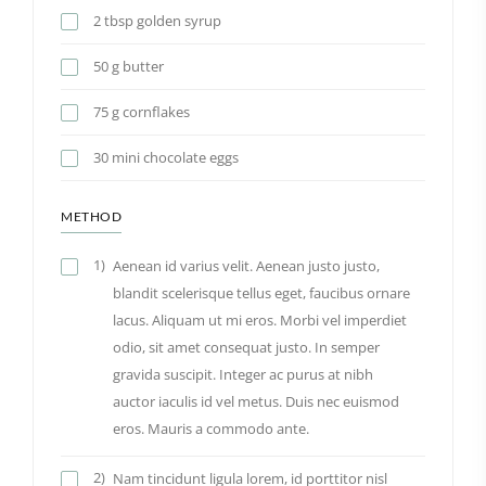
2 tbsp golden syrup
50 g butter
75 g cornflakes
30 mini chocolate eggs
METHOD
1)
Aenean id varius velit. Aenean justo justo,
blandit scelerisque tellus eget, faucibus ornare
lacus. Aliquam ut mi eros. Morbi vel imperdiet
odio, sit amet consequat justo. In semper
gravida suscipit. Integer ac purus at nibh
auctor iaculis id vel metus. Duis nec euismod
eros. Mauris a commodo ante.
2)
Nam tincidunt ligula lorem, id porttitor nisl