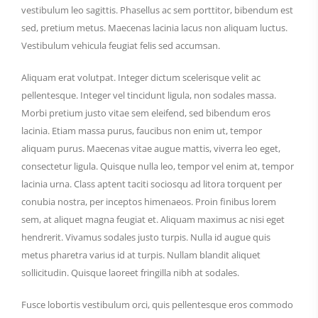
vestibulum leo sagittis. Phasellus ac sem porttitor, bibendum est
sed, pretium metus. Maecenas lacinia lacus non aliquam luctus.
Vestibulum vehicula feugiat felis sed accumsan.
Aliquam erat volutpat. Integer dictum scelerisque velit ac
pellentesque. Integer vel tincidunt ligula, non sodales massa.
Morbi pretium justo vitae sem eleifend, sed bibendum eros
lacinia. Etiam massa purus, faucibus non enim ut, tempor
aliquam purus. Maecenas vitae augue mattis, viverra leo eget,
consectetur ligula. Quisque nulla leo, tempor vel enim at, tempor
lacinia urna. Class aptent taciti sociosqu ad litora torquent per
conubia nostra, per inceptos himenaeos. Proin finibus lorem
sem, at aliquet magna feugiat et. Aliquam maximus ac nisi eget
hendrerit. Vivamus sodales justo turpis. Nulla id augue quis
metus pharetra varius id at turpis. Nullam blandit aliquet
sollicitudin. Quisque laoreet fringilla nibh at sodales.
Fusce lobortis vestibulum orci, quis pellentesque eros commodo