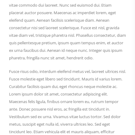
vitae commodo dui laoreet. Nunc sed euismod dui. Etiam
placerat auctor posuere. Maecenas ac imperdiet lorem, eget
eleifend quam. Aenean facilisis scelerisque diam. Aenean
consectetur nisi sed laoreet scelerisque. Fusce est nisl, gravida
vitae diam vel, tristique pharetra nisl. Phasellus consectetur, diam
quis pellentesque pretium, ipsum quam tempus enim, et auctor
ex urna faucibus dui. Aenean id neque nunc. Integer quis ipsum
pharetra, fringilla nunc sit amet, hendrerit odio.
Fusce risus odio, interdum eleifend metus vel, laoreet ultrices nisl.
Fusce molestie eget libero sed tincidunt. Mauris id varius lorem.
Curabitur facilisis quam dui, eget rhoncus neque molestie ac.
Lorem ipsum dolor sit amet, consectetur adipiscing elit.
Maecenas felis ligula, finibus ornare lorem eu, rutrum tempor
ante. Donec posuere nisl eros, ac fringilla est tincidunt in.
Vestibulum sed ex urna. Vivamus vitae luctus tortor. Sed dolor
metus, suscipit eget nulla id, viverra ultrices leo. Sed eget
tincidunt leo. Etiam vehicula elit et mauris aliquam, efficitur