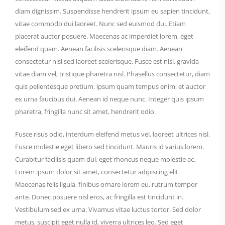
diam dignissim. Suspendisse hendrerit ipsum eu sapien tincidunt,
vitae commodo dui laoreet. Nunc sed euismod dui. Etiam
placerat auctor posuere. Maecenas ac imperdiet lorem, eget
eleifend quam. Aenean facilisis scelerisque diam. Aenean
consectetur nisi sed laoreet scelerisque. Fusce est nisl, gravida
vitae diam vel, tristique pharetra nisl. Phasellus consectetur, diam
quis pellentesque pretium, ipsum quam tempus enim, et auctor
ex urna faucibus dui. Aenean id neque nunc. Integer quis ipsum
pharetra, fringilla nunc sit amet, hendrerit odio.
Fusce risus odio, interdum eleifend metus vel, laoreet ultrices nisl.
Fusce molestie eget libero sed tincidunt. Mauris id varius lorem.
Curabitur facilisis quam dui, eget rhoncus neque molestie ac.
Lorem ipsum dolor sit amet, consectetur adipiscing elit.
Maecenas felis ligula, finibus ornare lorem eu, rutrum tempor
ante. Donec posuere nisl eros, ac fringilla est tincidunt in.
Vestibulum sed ex urna. Vivamus vitae luctus tortor. Sed dolor
metus, suscipit eget nulla id, viverra ultrices leo. Sed eget