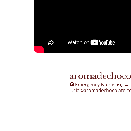
aromadechoco
🏥 Emergency Nurse
👩🏻‍🍳
lucia@aromadechocolate.