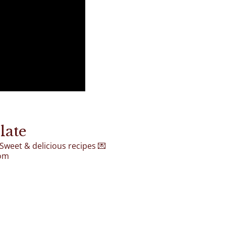
late
 Sweet & delicious recipes
💌
com