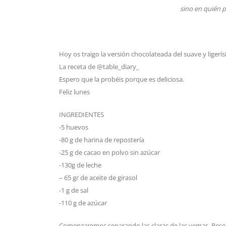
sino en quién pi
Hoy os traigo la versión chocolateada del suave y ligerís
La receta de @table_diary_
Espero que la probéis porque es deliciosa.
Feliz lunes
INGREDIENTES
-5 huevos
-80 g de harina de repostería
-25 g de cacao en polvo sin azúcar
-130g de leche
– 65 gr de aceite de girasol
-1 g de sal
-110 g de azúcar
Comenzaremos separando las claras de las yemas. Reserv