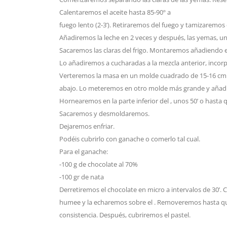
Calentaremos el aceite hasta 85-90º a
fuego lento (2-3’). Retiraremos del fuego y tamizaremos 
Añadiremos la leche en 2 veces y después, las yemas, un
Sacaremos las claras del frigo. Montaremos añadiendo e
Lo añadiremos a cucharadas a la mezcla anterior, inco
Verteremos la masa en un molde cuadrado de 15-16 cm d
abajo. Lo meteremos en otro molde más grande y añadi
Hornearemos en la parte inferior del , unos 50’ o hasta 
Sacaremos y desmoldaremos.
Dejaremos enfriar.
Podéis cubrirlo con ganache o comerlo tal cual.
Para el ganache:
-100 g de chocolate al 70%
-100 gr de nata
Derretiremos el chocolate en micro a intervalos de 30’.
humee y la echaremos sobre el . Removeremos hasta que 
consistencia. Después, cubriremos el pastel.