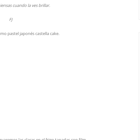
ensas cuando la ves brillar.
FJ
imo pastel japonés castella cake.
aremos las claras en el frigo tapadas con film.