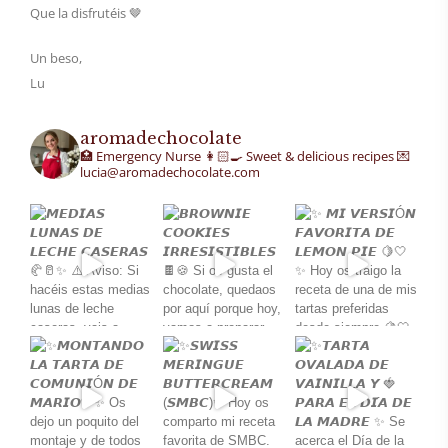
Que la disfrutéis 🤎
Un beso,
Lu
aromadechocolate
🏥 Emergency Nurse
👩🏻‍🍳 Sweet & delicious recipes
💌
lucia@aromadechocolate.com