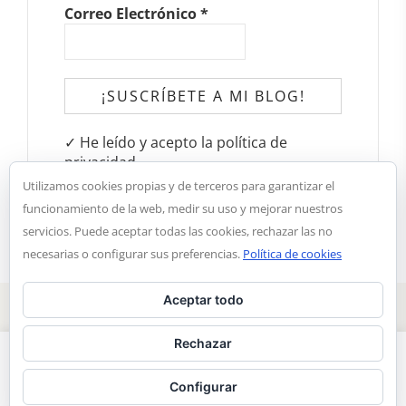
Correo Electrónico
*
✓ He leído y acepto la política de
privacidad
Utilizamos cookies propias y de terceros para garantizar el
funcionamiento de la web, medir su uso y mejorar nuestros
servicios. Puede aceptar todas las cookies, rechazar las no
necesarias o configurar sus preferencias.
Política de cookies
Aceptar todo
Copyright © 2018. Aroma de chocolate |
Notal legal y
condiciones de privacidad
Rechazar
Estamos utilizando cookies para brindarle la mejor experiencia en
nuestra web. Puede obtener más información sobre las cookies
Configurar
que usamos o desactivarlas en ajustes.
Leer Más
Aceptar