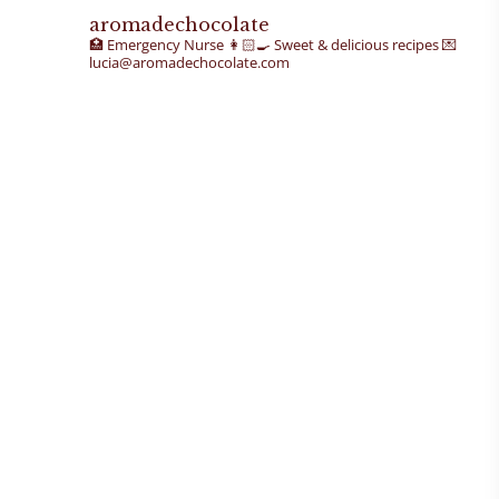
aromadechocolate
🏥 Emergency Nurse
👩🏻‍🍳 Sweet & delicious recipes
💌
lucia@aromadechocolate.com