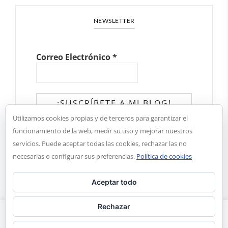
NEWSLETTER
Correo Electrónico
*
Utilizamos cookies propias y de terceros para garantizar el
✓ He leído y acepto la política de
funcionamiento de la web, medir su uso y mejorar nuestros
privacidad
servicios. Puede aceptar todas las cookies, rechazar las no
necesarias o configurar sus preferencias.
Política de cookies
Aceptar todo
Rechazar
Estamos utilizando cookies para brindarle la mejor experiencia en
nuestra web. Puede obtener más información sobre las cookies
Copyright © 2018. Aroma de chocolate |
Notal legal y