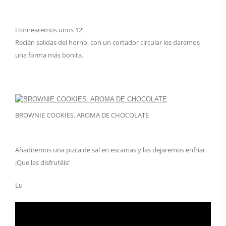
Hornearemos unos 12’.
Recién salidas del horno, con un cortador circular les daremos
una forma más bonita.
BROWNIE COOKIES. AROMA DE CHOCOLATE
Añadiremos una pizca de sal en escamas y las dejaremos enfriar.
¡Que las disfrutéis!
Lu