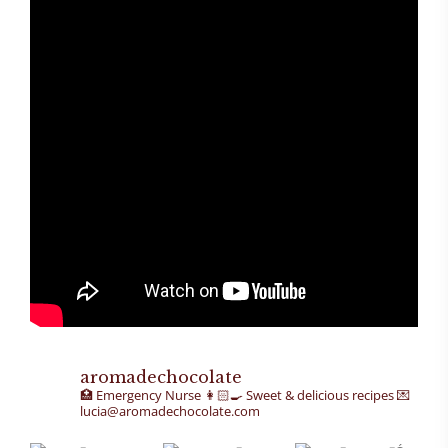
aromadechocolate
🏥 Emergency Nurse
👩🏻‍🍳 Sweet & delicious recipes
💌
lucia@aromadechocolate.com