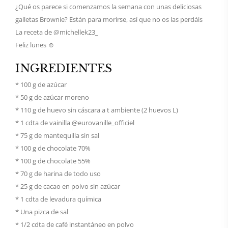
¿Qué os parece si comenzamos la semana con unas deliciosas
galletas Brownie? Están para morirse, así que no os las perdáis
La receta de @michellek23_
Feliz lunes ☺️
INGREDIENTES
* 100 g de azúcar
* 50 g de azúcar moreno
* 110 g de huevo sin cáscara a t ambiente (2 huevos L)
* 1 cdta de vainilla @eurovanille_officiel
* 75 g de mantequilla sin sal
* 100 g de chocolate 70%
* 100 g de chocolate 55%
* 70 g de harina de todo uso
* 25 g de cacao en polvo sin azúcar
* 1 cdta de levadura química
* Una pizca de sal
* 1/2 cdta de café instantáneo en polvo