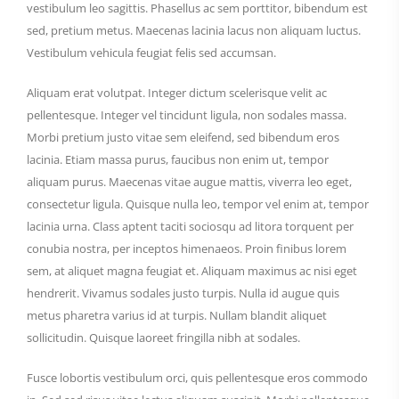
vestibulum leo sagittis. Phasellus ac sem porttitor, bibendum est
sed, pretium metus. Maecenas lacinia lacus non aliquam luctus.
Vestibulum vehicula feugiat felis sed accumsan.
Aliquam erat volutpat. Integer dictum scelerisque velit ac
pellentesque. Integer vel tincidunt ligula, non sodales massa.
Morbi pretium justo vitae sem eleifend, sed bibendum eros
lacinia. Etiam massa purus, faucibus non enim ut, tempor
aliquam purus. Maecenas vitae augue mattis, viverra leo eget,
consectetur ligula. Quisque nulla leo, tempor vel enim at, tempor
lacinia urna. Class aptent taciti sociosqu ad litora torquent per
conubia nostra, per inceptos himenaeos. Proin finibus lorem
sem, at aliquet magna feugiat et. Aliquam maximus ac nisi eget
hendrerit. Vivamus sodales justo turpis. Nulla id augue quis
metus pharetra varius id at turpis. Nullam blandit aliquet
sollicitudin. Quisque laoreet fringilla nibh at sodales.
Fusce lobortis vestibulum orci, quis pellentesque eros commodo