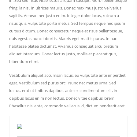
in. Sed sed risus vitae lectus aliquam suscipit. Morbi pellentesque
fringilla nisl, in ultrices mauris. Donec maximus justo vel varius
sagittis. Aenean nec justo enim. Integer dolor lacus, rutrum a
risus quis, vulputate porta metus. Sed tempus neque nec ipsum
cursus dictum. Donec consectetur neque et risus pellentesque,
quis egestas nunc lobortis. Mauris eget mattis purus. In hac
habitasse platea dictumst. Vivamus consequat arcu pretium
aliquet interdum. Donec lectus justo, mollis at placerat quis,
bibendum et mi.
Vestibulum aliquet accumsan lacus, eu vulputate ante imperdiet
eget. Vestibulum sed purus orci. Nunc nec metus urna. Sed
luctus, erat ut finibus dapibus, ante ex condimentum elit, in
dapibus lacus enim non lectus. Donec vitae dapibus lorem.
Phasellus nisl ante, commodo vel lacus id, dictum hendrerit erat.