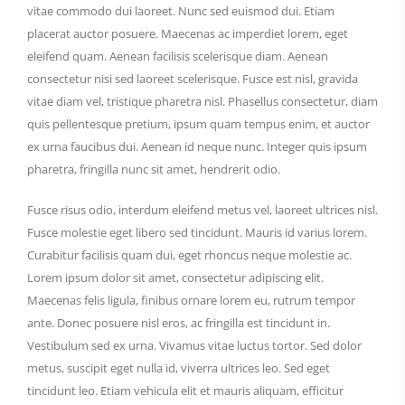
vitae commodo dui laoreet. Nunc sed euismod dui. Etiam
placerat auctor posuere. Maecenas ac imperdiet lorem, eget
eleifend quam. Aenean facilisis scelerisque diam. Aenean
consectetur nisi sed laoreet scelerisque. Fusce est nisl, gravida
vitae diam vel, tristique pharetra nisl. Phasellus consectetur, diam
quis pellentesque pretium, ipsum quam tempus enim, et auctor
ex urna faucibus dui. Aenean id neque nunc. Integer quis ipsum
pharetra, fringilla nunc sit amet, hendrerit odio.
Fusce risus odio, interdum eleifend metus vel, laoreet ultrices nisl.
Fusce molestie eget libero sed tincidunt. Mauris id varius lorem.
Curabitur facilisis quam dui, eget rhoncus neque molestie ac.
Lorem ipsum dolor sit amet, consectetur adipiscing elit.
Maecenas felis ligula, finibus ornare lorem eu, rutrum tempor
ante. Donec posuere nisl eros, ac fringilla est tincidunt in.
Vestibulum sed ex urna. Vivamus vitae luctus tortor. Sed dolor
metus, suscipit eget nulla id, viverra ultrices leo. Sed eget
tincidunt leo. Etiam vehicula elit et mauris aliquam, efficitur