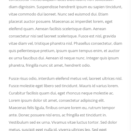
diam dignissim. Suspendisse hendrerit ipsum eu sapien tincidunt,
vitae commodo dui laoreet. Nunc sed euismod dui. Etiam
placerat auctor posuere. Maecenas ac imperdiet lorem, eget
eleifend quam. Aenean facilisis scelerisque diam. Aenean
consectetur nisi sed laoreet scelerisque. Fusce est nisl, gravida
vitae diam vel, tristique pharetra nisl. Phasellus consectetur, diam
quis pellentesque pretium, ipsum quam tempus enim, et auctor
ex urna faucibus dui. Aenean id neque nunc. Integer quis ipsum
pharetra, fringilla nunc sit amet, hendrerit odio.
Fusce risus odio, interdum eleifend metus vel, laoreet ultrices nisl.
Fusce molestie eget libero sed tincidunt. Mauris id varius lorem.
Curabitur facilisis quam dui, eget rhoncus neque molestie ac.
Lorem ipsum dolor sit amet, consectetur adipiscing elit.
Maecenas felis ligula, finibus ornare lorem eu, rutrum tempor
ante. Donec posuere nisl eros, ac fringilla est tincidunt in.
Vestibulum sed ex urna. Vivamus vitae luctus tortor. Sed dolor
metus, suscipit eget nulla id, viverra ultrices leo. Sed eget