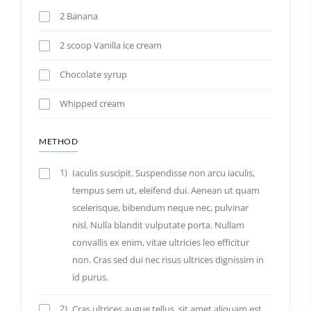
2 Banana
2 scoop Vanilla ice cream
Chocolate syrup
Whipped cream
METHOD
1)
Iaculis suscipit. Suspendisse non arcu iaculis,
tempus sem ut, eleifend dui. Aenean ut quam
scelerisque, bibendum neque nec, pulvinar
nisl. Nulla blandit vulputate porta. Nullam
convallis ex enim, vitae ultricies leo efficitur
non. Cras sed dui nec risus ultrices dignissim in
id purus.
2)
Cras ultrices augue tellus, sit amet aliquam est