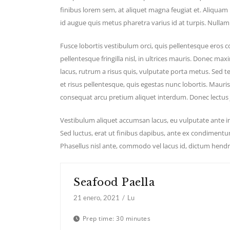
finibus lorem sem, at aliquet magna feugiat et. Aliquam 
id augue quis metus pharetra varius id at turpis. Nullam b
Fusce lobortis vestibulum orci, quis pellentesque eros c
pellentesque fringilla nisl, in ultrices mauris. Donec max
lacus, rutrum a risus quis, vulputate porta metus. Se
et risus pellentesque, quis egestas nunc lobortis. Mauri
consequat arcu pretium aliquet interdum. Donec lectus j
Vestibulum aliquet accumsan lacus, eu vulputate ante i
Sed luctus, erat ut finibus dapibus, ante ex condimentu
Phasellus nisl ante, commodo vel lacus id, dictum hendre
Seafood Paella
21 enero, 2021
Lu
Prep time:
30 minutes