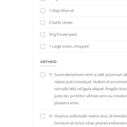
1 tbsp Olive oil
2 Garlic cloves
50 g Frozen peas
1 Large onion, chopped
METHOD
1)
Fusce elementum enim a velit accumsan ultr
neque quis consequat. Nullam id accumsan m
convallis felis vel ligula aliquet, fringilla r
justo leo, porttitor ultricies eros eu, tinci
pharetra enim.
2)
Vivamus sollicitudin mattis arcu, id interdu
tincidunt et tortor vitae, pharetra bibendum