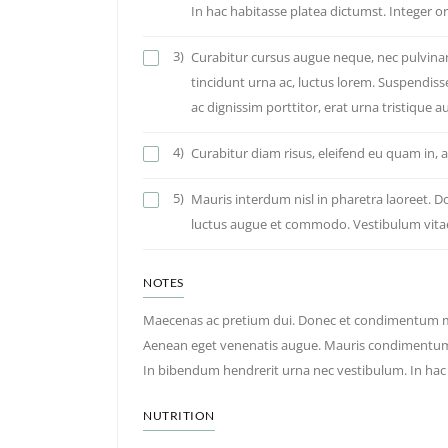
In hac habitasse platea dictumst. Integer or
3)
Curabitur cursus augue neque, nec pulvinar 
tincidunt urna ac, luctus lorem. Suspendisse
ac dignissim porttitor, erat urna tristique au
4)
Curabitur diam risus, eleifend eu quam in,
5)
Mauris interdum nisl in pharetra laoreet. D
luctus augue et commodo. Vestibulum vitae a
NOTES
Maecenas ac pretium dui. Donec et condimentum ma
Aenean eget venenatis augue. Mauris condimentum 
In bibendum hendrerit urna nec vestibulum. In hac 
NUTRITION