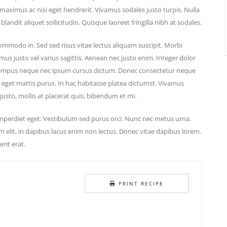
maximus ac nisi eget hendrerit. Vivamus sodales justo turpis. Nulla
landit aliquet sollicitudin. Quisque laoreet fringilla nibh at sodales.
ommodo in. Sed sed risus vitae lectus aliquam suscipit. Morbi
imus justo vel varius sagittis. Aenean nec justo enim. Integer dolor
d tempus neque nec ipsum cursus dictum. Donec consectetur neque
s eget mattis purus. In hac habitasse platea dictumst. Vivamus
usto, mollis at placerat quis, bibendum et mi.
mperdiet eget. Vestibulum sed purus orci. Nunc nec metus urna.
m elit, in dapibus lacus enim non lectus. Donec vitae dapibus lorem.
rit erat.
PRINT RECIPE