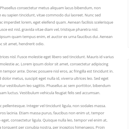
t. Phasellus consectetur metus aliquam lacus bibendum, non
um eu sapien tincidunt, vitae commodo dui laoreet. Nunc sed
 imperdiet lorem, eget eleifend quam. Aenean facilisis scelerisque
ce est nisl, gravida vitae diam vel, tristique pharetra nisl.
, ipsum quam tempus enim, et auctor ex urna faucibus dui. Aenean
c sit amet, hendrerit odio.
rices nisl. Fusce molestie eget libero sed tincidunt. Mauris id varius
 molestie ac. Lorem ipsum dolor sit amet, consectetur adipiscing
um tempor ante. Donec posuere nisl eros, ac fringilla est tincidunt in.
dolor metus, suscipit eget nulla id, viverra ultrices leo. Sed eget
icitur vestibulum leo sagittis. Phasellus ac sem porttitor, bibendum
uam luctus. Vestibulum vehicula feugiat felis sed accumsan.
c pellentesque. Integer vel tincidunt ligula, non sodales massa.
ros lacinia. Etiam massa purus, faucibus non enim ut, tempor
eget, consectetur ligula. Quisque nulla leo, tempor vel enim at,
ora torquent per conubia nostra, per inceptos himenaeos. Proin