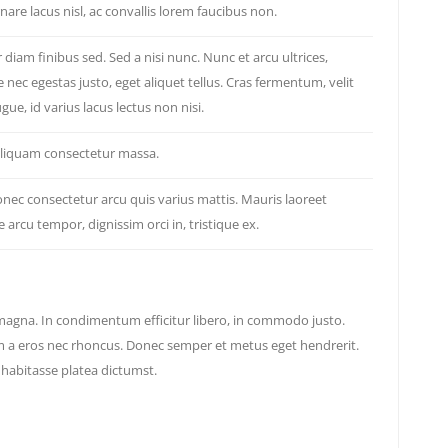
nare lacus nisl, ac convallis lorem faucibus non.
diam finibus sed. Sed a nisi nunc. Nunc et arcu ultrices,
 nec egestas justo, eget aliquet tellus. Cras fermentum, velit
gue, id varius lacus lectus non nisi.
 aliquam consectetur massa.
onec consectetur arcu quis varius mattis. Mauris laoreet
rcu tempor, dignissim orci in, tristique ex.
gna. In condimentum efficitur libero, in commodo justo.
a eros nec rhoncus. Donec semper et metus eget hendrerit.
habitasse platea dictumst.