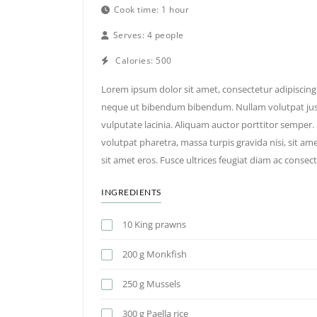
Cook time:
1 hour
Serves:
4 people
Calories:
500
Lorem ipsum dolor sit amet, consectetur adipiscing e
neque ut bibendum bibendum. Nullam volutpat jus
vulputate lacinia. Aliquam auctor porttitor semper. 
volutpat pharetra, massa turpis gravida nisi, sit am
sit amet eros. Fusce ultrices feugiat diam ac consect
INGREDIENTS
10 King prawns
200 g Monkfish
250 g Mussels
300 g Paella rice