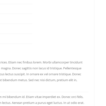
ices. Etiam nec finibus lorem. Morbi ullamcorper tincidunt
agna. Donec sagittis non lacus id tristique. Pellentesque
honcus lectus suscipit. In ornare ex vel ornare tristique. Donec
dunt bibendum metus. Sed nec nisi dictum, pretium elit in,
m mi bibendum id. Etiam vitae imperdiet ex. Donec orci felis,
 lectus. Aenean pretium a purus eget luctus. In ut odio erat.