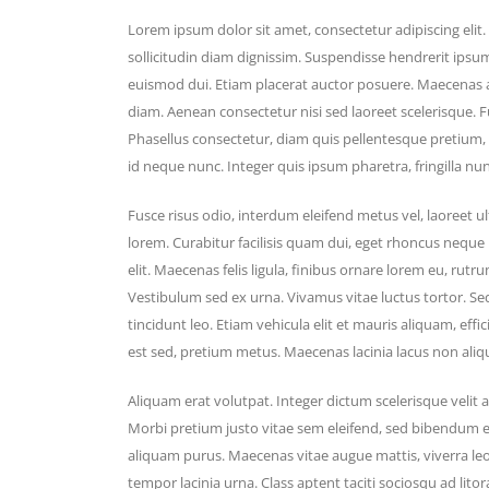
Lorem ipsum dolor sit amet, consectetur adipiscing eli
sollicitudin diam dignissim. Suspendisse hendrerit ips
euismod dui. Etiam placerat auctor posuere. Maecenas ac
diam. Aenean consectetur nisi sed laoreet scelerisque. Fus
Phasellus consectetur, diam quis pellentesque pretium
id neque nunc. Integer quis ipsum pharetra, fringilla nun
Fusce risus odio, interdum eleifend metus vel, laoreet ult
lorem. Curabitur facilisis quam dui, eget rhoncus neque
elit. Maecenas felis ligula, finibus ornare lorem eu, rutr
Vestibulum sed ex urna. Vivamus vitae luctus tortor. Sed 
tincidunt leo. Etiam vehicula elit et mauris aliquam, eff
est sed, pretium metus. Maecenas lacinia lacus non aliq
Aliquam erat volutpat. Integer dictum scelerisque velit a
Morbi pretium justo vitae sem eleifend, sed bibendum e
aliquam purus. Maecenas vitae augue mattis, viverra leo 
tempor lacinia urna. Class aptent taciti sociosqu ad lit