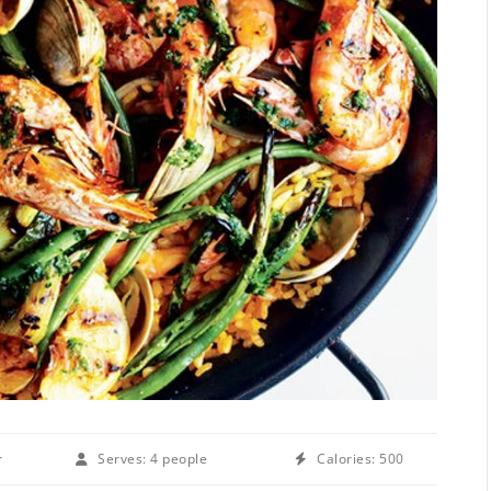
r
Serves:
4 people
Calories:
500