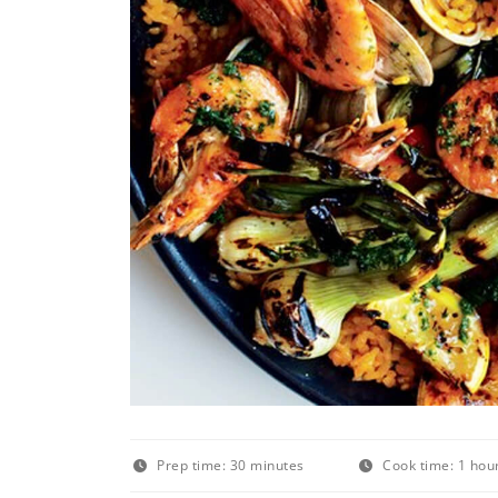
Prep time:
30 minutes
Cook time:
1 hou