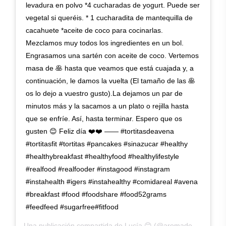
levadura en polvo *4 cucharadas de yogurt. Puede ser
vegetal si queréis. * 1 cucharadita de mantequilla de
cacahuete *aceite de coco para cocinarlas.
Mezclamos muy todos los ingredientes en un bol.
Engrasamos una sartén con aceite de coco. Vertemos
masa de 🥞 hasta que veamos que está cuajada y, a
continuación, le damos la vuelta (El tamaño de las 🥞
os lo dejo a vuestro gusto).La dejamos un par de
minutos más y la sacamos a un plato o rejilla hasta
que se enfríe. Así, hasta terminar. Espero que os
gusten 😊 Feliz día ❤️❤️ —— #tortitasdeavena
#tortitasfit #tortitas #pancakes #sinazucar #healthy
#healthybreakfast #healthyfood #healthylifestyle
#realfood #realfooder #instagood #instagram
#instahealth #igers #instahealthy #comidareal #avena
#breakfast #food #foodshare #food52grams
#feedfeed #sugarfree#fitfood
Una publicación compartida de
Lucía 😊
(@aromadechocolate) el