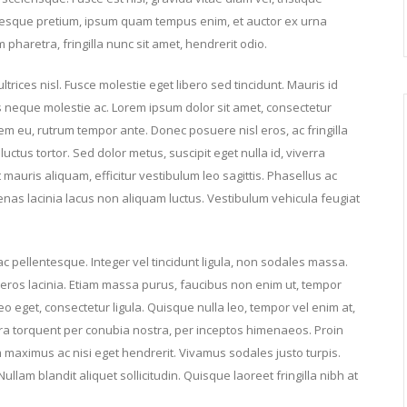
ntesque pretium, ipsum quam tempus enim, et auctor ex urna
pharetra, fringilla nunc sit amet, hendrerit odio.
ltrices nisl. Fusce molestie eget libero sed tincidunt. Mauris id
us neque molestie ac. Lorem ipsum dolor sit amet, consectetur
orem eu, rutrum tempor ante. Donec posuere nisl eros, ac fringilla
uctus tortor. Sed dolor metus, suscipit eget nulla id, viverra
et mauris aliquam, efficitur vestibulum leo sagittis. Phasellus ac
nas lacinia lacus non aliquam luctus. Vestibulum vehicula feugiat
ac pellentesque. Integer vel tincidunt ligula, non sodales massa.
eros lacinia. Etiam massa purus, faucibus non enim ut, tempor
 eget, consectetur ligula. Quisque nulla leo, tempor vel enim at,
tora torquent per conubia nostra, per inceptos himenaeos. Proin
m maximus ac nisi eget hendrerit. Vivamus sodales justo turpis.
ullam blandit aliquet sollicitudin. Quisque laoreet fringilla nibh at