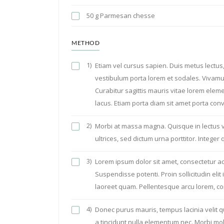
50 g Parmesan chesse
METHOD
1)
Etiam vel cursus sapien. Duis metus lectus,
vestibulum porta lorem et sodales. Vivamu
Curabitur sagittis mauris vitae lorem elemen
lacus. Etiam porta diam sit amet porta conva
2)
Morbi at massa magna. Quisque in lectus v
ultrices, sed dictum urna porttitor. Integer qu
3)
Lorem ipsum dolor sit amet, consectetur adip
Suspendisse potenti. Proin sollicitudin el
laoreet quam. Pellentesque arcu lorem, co
4)
Donec purus mauris, tempus lacinia velit qu
a tincidunt nulla elementum nec. Morbi mole