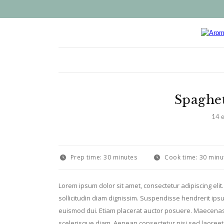
Spaghet
14 
Prep time:
30 minutes
Cook time:
30 minu
Lorem ipsum dolor sit amet, consectetur adipiscing el
sollicitudin diam dignissim. Suspendisse hendrerit ip
euismod dui. Etiam placerat auctor posuere. Maecenas 
scelerisque diam. Aenean consectetur nisi sed laoreet s