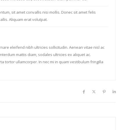
tum, sit amet convallis nisi mollis. Donec sit amet felis
llis. Aliquam erat volutpat.
are eleifend nibh ultricies sollicitudin. Aenean vitae nisl ac
interdum mattis diam, sodales ultricies ex aliquet ac.
a tortor ullamcorper. In nec mi in quam vestibulum fringilla