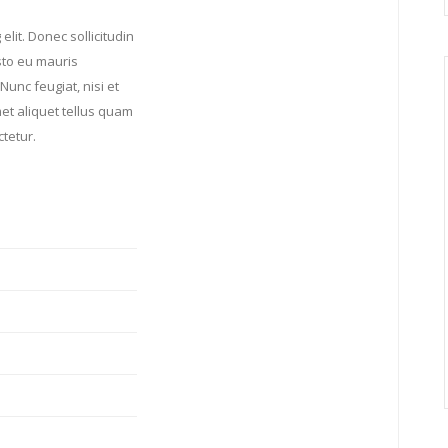
lit. Donec sollicitudin
sto eu mauris
Nunc feugiat, nisi et
met aliquet tellus quam
ctetur.