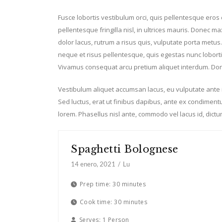
Fusce lobortis vestibulum orci, quis pellentesque eros
pellentesque fringilla nisl, in ultrices mauris. Donec m
dolor lacus, rutrum a risus quis, vulputate porta met
neque et risus pellentesque, quis egestas nunc loborti
Vivamus consequat arcu pretium aliquet interdum. Donec
Vestibulum aliquet accumsan lacus, eu vulputate ante 
Sed luctus, erat ut finibus dapibus, ante ex condiment
lorem. Phasellus nisl ante, commodo vel lacus id, dictu
Spaghetti Bolognese
14 enero, 2021
Lu
Prep time:
30 minutes
Cook time:
30 minutes
Serves:
1 Person