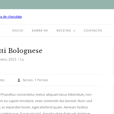
INICIO
SOBRE MI
RECETAS
CONTACTO
ti Bolognese
enero, 2021
Lu
tes
Serves:
1 Person
it. Phasellus consectetur metus aliquam lacus bibendum, non
sum eu sapien tincidunt, vitae commodo dui laoreet. Nunc sed
ac imperdiet lorem, eget eleifend quam. Aenean facilisis
celerisque. Fusce est nisl, gravida vitae diam vel, tristique