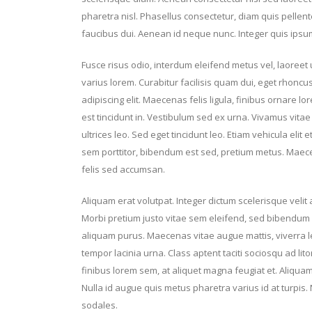
pharetra nisl. Phasellus consectetur, diam quis pelle
faucibus dui. Aenean id neque nunc. Integer quis ipsum 
Fusce risus odio, interdum eleifend metus vel, laoreet u
varius lorem. Curabitur facilisis quam dui, eget rhonc
adipiscing elit. Maecenas felis ligula, finibus ornare l
est tincidunt in. Vestibulum sed ex urna. Vivamus vitae l
ultrices leo. Sed eget tincidunt leo. Etiam vehicula elit 
sem porttitor, bibendum est sed, pretium metus. Maece
felis sed accumsan.
Aliquam erat volutpat. Integer dictum scelerisque velit 
Morbi pretium justo vitae sem eleifend, sed bibendum 
aliquam purus. Maecenas vitae augue mattis, viverra leo
tempor lacinia urna. Class aptent taciti sociosqu ad li
finibus lorem sem, at aliquet magna feugiat et. Aliqua
Nulla id augue quis metus pharetra varius id at turpis. N
sodales.