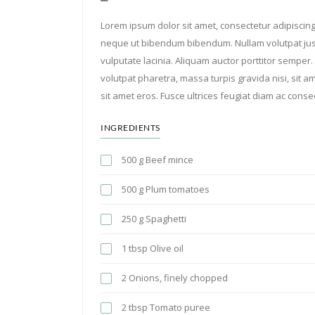
Lorem ipsum dolor sit amet, consectetur adipiscing e
neque ut bibendum bibendum. Nullam volutpat ju
vulputate lacinia. Aliquam auctor porttitor semper. 
volutpat pharetra, massa turpis gravida nisi, sit a
sit amet eros. Fusce ultrices feugiat diam ac conse
INGREDIENTS
500 g Beef mince
500 g Plum tomatoes
250 g Spaghetti
1 tbsp Olive oil
2 Onions, finely chopped
2 tbsp Tomato puree