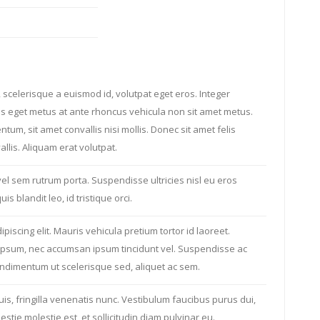
 scelerisque a euismod id, volutpat eget eros. Integer
s eget metus at ante rhoncus vehicula non sit amet metus.
tum, sit amet convallis nisi mollis. Donec sit amet felis
llis. Aliquam erat volutpat.
el sem rutrum porta. Suspendisse ultricies nisl eu eros
is blandit leo, id tristique orci.
iscing elit. Mauris vehicula pretium tortor id laoreet.
it ipsum, nec accumsan ipsum tincidunt vel. Suspendisse ac
ndimentum ut scelerisque sed, aliquet ac sem.
is, fringilla venenatis nunc. Vestibulum faucibus purus dui,
stie molestie est, et sollicitudin diam pulvinar eu.