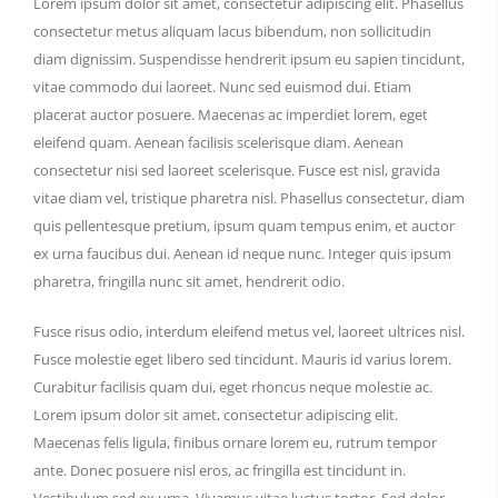
Lorem ipsum dolor sit amet, consectetur adipiscing elit. Phasellus
consectetur metus aliquam lacus bibendum, non sollicitudin
diam dignissim. Suspendisse hendrerit ipsum eu sapien tincidunt,
vitae commodo dui laoreet. Nunc sed euismod dui. Etiam
placerat auctor posuere. Maecenas ac imperdiet lorem, eget
eleifend quam. Aenean facilisis scelerisque diam. Aenean
consectetur nisi sed laoreet scelerisque. Fusce est nisl, gravida
vitae diam vel, tristique pharetra nisl. Phasellus consectetur, diam
quis pellentesque pretium, ipsum quam tempus enim, et auctor
ex urna faucibus dui. Aenean id neque nunc. Integer quis ipsum
pharetra, fringilla nunc sit amet, hendrerit odio.
Fusce risus odio, interdum eleifend metus vel, laoreet ultrices nisl.
Fusce molestie eget libero sed tincidunt. Mauris id varius lorem.
Curabitur facilisis quam dui, eget rhoncus neque molestie ac.
Lorem ipsum dolor sit amet, consectetur adipiscing elit.
Maecenas felis ligula, finibus ornare lorem eu, rutrum tempor
ante. Donec posuere nisl eros, ac fringilla est tincidunt in.
Vestibulum sed ex urna. Vivamus vitae luctus tortor. Sed dolor