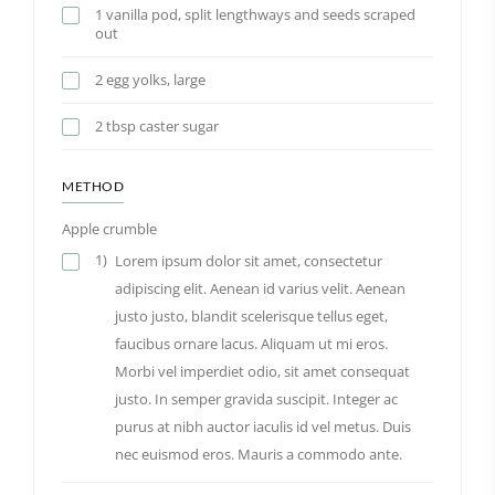
1 vanilla pod, split lengthways and seeds scraped
out
2 egg yolks, large
2 tbsp caster sugar
METHOD
Apple crumble
1)
Lorem ipsum dolor sit amet, consectetur
adipiscing elit. Aenean id varius velit. Aenean
justo justo, blandit scelerisque tellus eget,
faucibus ornare lacus. Aliquam ut mi eros.
Morbi vel imperdiet odio, sit amet consequat
justo. In semper gravida suscipit. Integer ac
purus at nibh auctor iaculis id vel metus. Duis
nec euismod eros. Mauris a commodo ante.