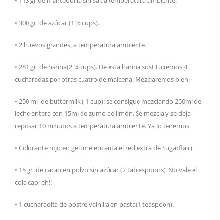
• 113 gr de mantequilla sin sal, a temperatura ambiente.
• 300 gr de azúcar (1 ½ cups).
• 2 huevos grandes, a temperatura ambiente.
• 281 gr de harina(2 ¼ cups). De esta harina sustituiremos 4
cucharadas por otras cuatro de maicena. Mezclaremos bien.
• 250 ml de buttermilk ( 1 cup): se consigue mezclando 250ml de
leche entera con 15ml de zumo de limón. Se mezcla y se deja
reposar 10 minutos a temperatura ambiente. Ya lo tenemos.
• Colorante rojo en gel (me encanta el red extra de Sugarflair).
• 15 gr de cacao en polvo sin azúcar (2 tablespoons). No vale el
cola cao, eh!!
• 1 cucharadita de postre vainilla en pasta(1 teaspoon).