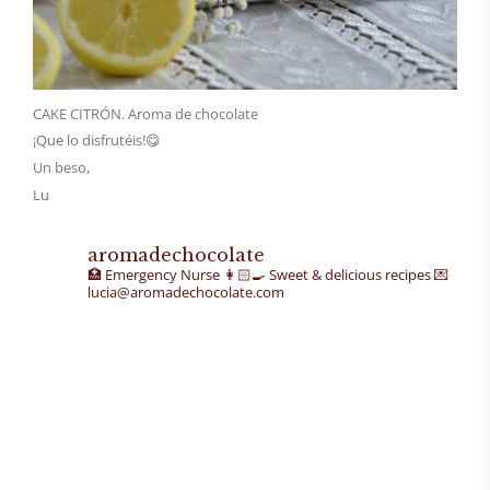
CAKE CITRÓN. Aroma de chocolate
¡Que lo disfrutéis!😋
Un beso,
Lu
aromadechocolate
🏥 Emergency Nurse
👩🏻‍🍳 Sweet & delicious recipes
💌
lucia@aromadechocolate.com