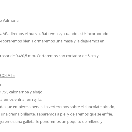
de Valrhona
as. Añadiremos el huevo. Batiremos y, cuando esté incorporado,
Incorporaremos bien. Formaremos una masa y la dejaremos en
 grosor de 0,4/0,5 mm. Cortaremos con cortador de 5 cm y
E
75º, calor arriba y abajo.
emos enfriar en rejilla.
 de que empiece a hervir. La verteremos sobre el chocolate picado,
na crema brillante. Taparemos a piel y dejaremos que se enfríe.
geremos una galleta, le pondremos un poquito de relleno y