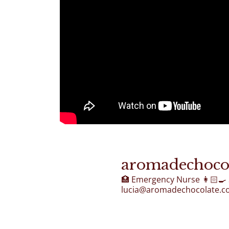
aromadechoco
🏥 Emergency Nurse
👩🏻‍🍳
lucia@aromadechocolate.