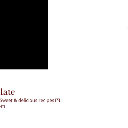
late
 Sweet & delicious recipes
💌
com