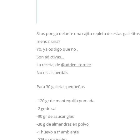
Si os pongo delante una cajita repleta de estas galletitas
menos, una?
Yo, ya os digo que no .
Son adictivas…
La receta, de
@adrien_tornier
No os las perdáis
Para 30 galletas pequeñas
-120 gr de mantequilla pomada
-2 gr de sal
-90 gr de azúcar glas
-30 g de almendras en polvo
-1 huevo a tª ambiente
-235 gr de harina