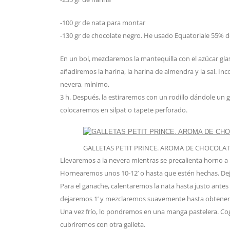
-100 gr de nata para montar
-130 gr de chocolate negro. He usado Equatoriale 55% 
En un bol, mezclaremos la mantequilla con el azúcar gl
añadiremos la harina, la harina de almendra y la sal. 
nevera, mínimo,
3 h. Después, la estiraremos con un rodillo dándole un
colocaremos en silpat o tapete perforado.
GALLETAS PETIT PRINCE. AROMA DE CHOCOLAT
Llevaremos a la nevera mientras se precalienta horno a 1
Hornearemos unos 10-12’ o hasta que estén hechas. Dejar
Para el ganache, calentaremos la nata hasta justo antes
dejaremos 1’ y mezclaremos suavemente hasta obtener u
Una vez frío, lo pondremos en una manga pastelera. Co
cubriremos con otra galleta.