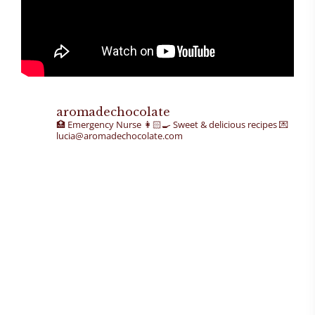
aromadechocolate
🏥 Emergency Nurse
👩🏻‍🍳 Sweet & delicious recipes
💌
lucia@aromadechocolate.com