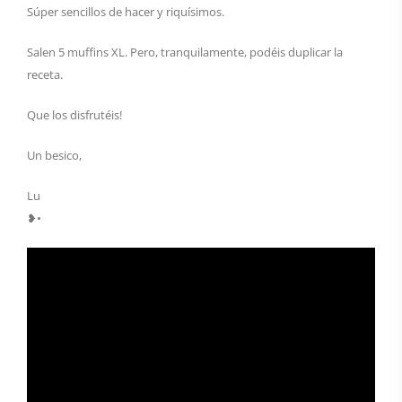
Súper sencillos de hacer y riquísimos.
Salen 5 muffins XL. Pero, tranquilamente, podéis duplicar la
receta.
Que los disfrutéis!
Un besico,
Lu
❥•