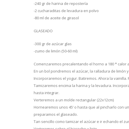
-240 gr de harina de repostería
-2 cucharaditas de levadura en polvo
-80 ml de aceite de girasol
GLASEADO
-300 gr de azúcar glas
-zumo de limón (50-60 ml)
Comenzaremos precalentando el horno a 180 * calor ar
En un bol pondremos el azúcar, la ralladura de limón y
Incorporaremos el yogur. Batiremos. Ahora la vainill
Tamizaremos encima la harina y la levadura. Incorpor
hasta integrar.
Verteremos a un molde rectangular (22x12cm)
Hornearemos unos 45’ o hasta que al pincharlo con un pa
preparamos el glaseado.
Tan sencillo como tamizar el azúcar e ir echando el z
Verteremos sobre el bizcocho y listo.