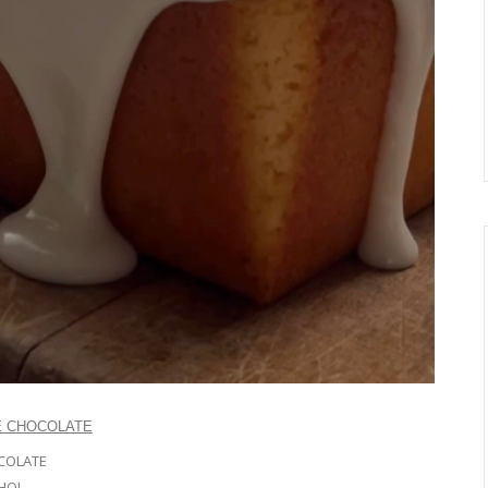
COLATE
HO!