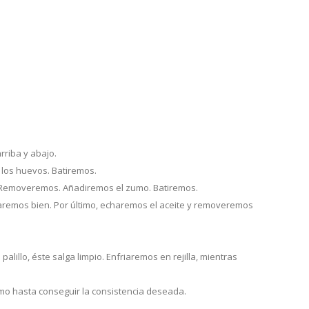
riba y abajo.
 los huevos. Batiremos.
a. Removeremos. Añadiremos el zumo. Batiremos.
aremos bien. Por último, echaremos el aceite y removeremos
lillo, éste salga limpio. Enfriaremos en rejilla, mientras
umo hasta conseguir la consistencia deseada.