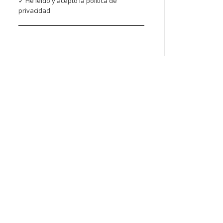
✓ He leído y acepto la política de
privacidad