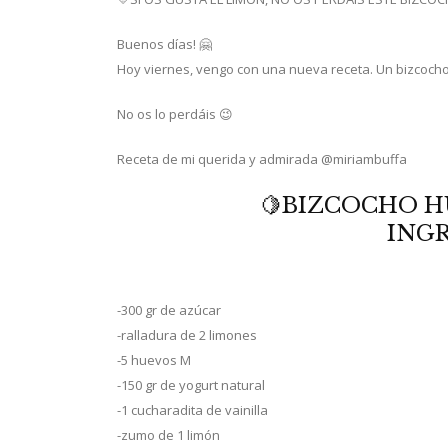
Buenos días! 🤗
Hoy viernes, vengo con una nueva receta. Un bizcocho
No os lo perdáis 😉
Receta de mi querida y admirada @miriambuffa
🍋BIZCOCHO H
ING
-300 gr de azúcar
-ralladura de 2 limones
-5 huevos M
-150 gr de yogurt natural
-1 cucharadita de vainilla
-zumo de 1 limón