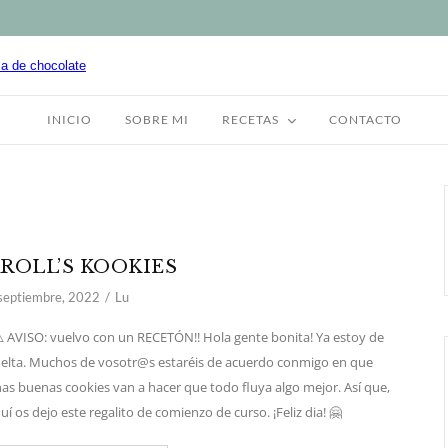
INICIO
SOBRE MI
RECETAS
CONTACTO
ROLL’S KOOKIES
septiembre, 2022
Lu
 AVISO: vuelvo con un RECETÓN!! Hola gente bonita! Ya estoy de
elta. Muchos de vosotr@s estaréis de acuerdo conmigo en que
as buenas cookies van a hacer que todo fluya algo mejor. Así que,
uí os dejo este regalito de comienzo de curso. ¡Feliz dia! 🤗