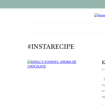
#INSTARECIPE
K
5 
⚠️
vu
un
aq