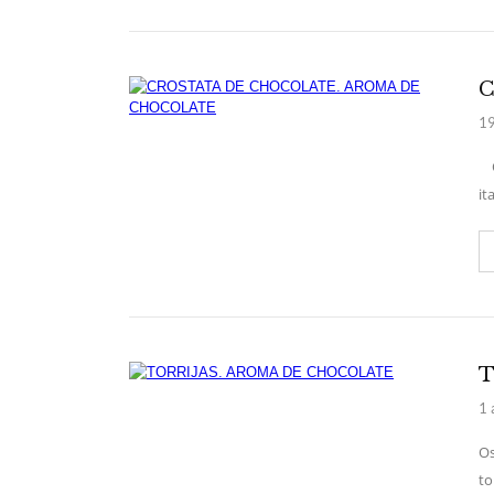
C
19
Os
it
T
1 
Os
to