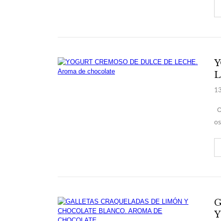
Y
13
Os
os
G
Y