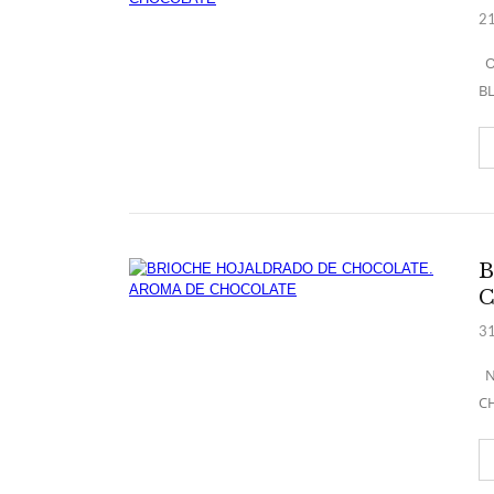
21
Os
BL
B
31
NU
CH