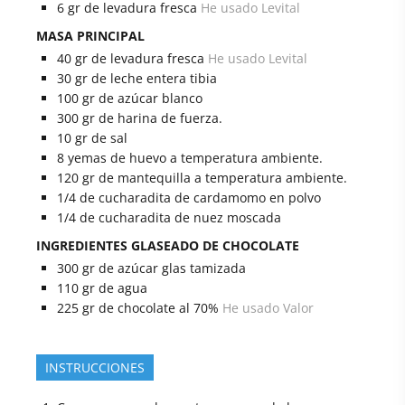
6
gr
de levadura fresca
He usado Levital
MASA PRINCIPAL
40
gr
de levadura fresca
He usado Levital
30
gr
de leche entera tibia
100
gr
de azúcar blanco
300
gr
de harina de fuerza.
10
gr
de sal
8
yemas
de huevo a temperatura ambiente.
120
gr
de mantequilla a temperatura ambiente.
1/4
de cucharadita
de cardamomo en polvo
1/4
de cucharadita
de nuez moscada
INGREDIENTES GLASEADO DE CHOCOLATE
300
gr
de azúcar glas tamizada
110
gr
de agua
225
gr
de chocolate al 70%
He usado Valor
INSTRUCCIONES