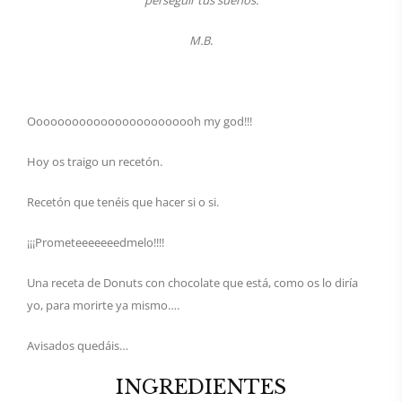
perseguir tus sueños.
M.B.
Oooooooooooooooooooooooh my god!!!
Hoy os traigo un recetón.
Recetón que tenéis que hacer si o si.
¡¡¡Prometeeeeeeedmelo!!!!
Una receta de Donuts con chocolate que está, como os lo diría
yo, para morirte ya mismo….
Avisados quedáis…
INGREDIENTES