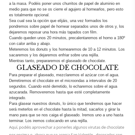
a la masa. Podéis poner unos churritos de papel de aluminio en
medio para que no se os cierre el agujero al hornearlos, pero esto
es totalmente opcional.
Sea cual sea la opción que elijáis, una vez formados los
pondremos sobre papel de hornear separados unos de otros y, los
dejaremos reposar una hora más tapados con film.
Cuando queden unos 20 minutos, precalentaremos el horno a 180º
con calor arriba y abajo.
Meteremos los donuts y los hornearemos de 10 a 12 minutos. Los
sacaremos y los dejaremos enfriar sobre una rejilla.
Mientras tanto, prepararemos el glaseado de chocolate.
GLASEADO DE CHOCOLATE
Para preparar el glaseado, mezclaremos el azúcar con el agua.
Derretiremos el chocolate en el microondas a intervalos de 20
segundos. Cuando esté derretido, lo echaremos sobre el agua
azucarada. Removeremos hasta que esté completamente
integrado.
Para glasear nuestros donuts, lo único que tendremos que hacer
será meterlos en el chocolate hasta la mitad, sacarlos y girar la
mano para que se nos caiga el glaseado. Iremos uno a uno hasta
terminar. Los iremos colocando en una rejilla.
Aquí, podéis aprovechar a ponerles algunos virutas de chocolate
por encima o, ahora que se acerca San Valentín, decorarlos con