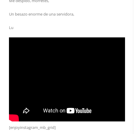
Me despido, morretes,
Un besazo enorme de una servidora,
Lu
[enjoyinstagram_mb_grid]