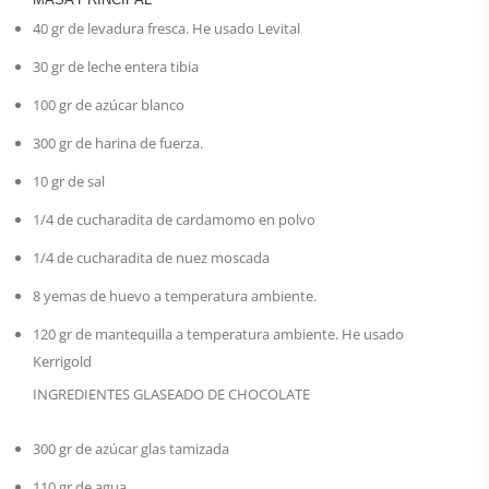
40
gr
de levadura fresca.
He usado Levital
30
gr
de leche entera tibia
100
gr
de azúcar blanco
300
gr
de harina de fuerza.
10
gr
de sal
1/4
de cucharadita
de cardamomo en polvo
1/4
de cucharadita
de nuez moscada
8
yemas
de huevo a temperatura ambiente.
120
gr
de mantequilla a temperatura ambiente. He usado
Kerrigold
INGREDIENTES GLASEADO DE CHOCOLATE
300
gr
de azúcar glas tamizada
110
gr
de agua