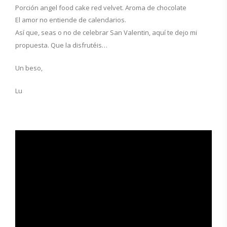
Porción angel food cake red velvet. Aroma de chocolate
El amor no entiende de calendarios.
Así que, seas o no de celebrar San Valentin, aquí te dejo mi
propuesta. Que la disfrutéis…
Un beso,
Lu