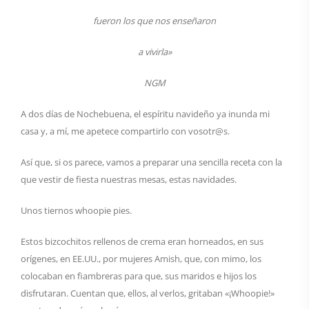
fueron los que nos enseñaron
a vivirla»
NGM
A dos días de Nochebuena, el espíritu navideño ya inunda mi
casa y, a mí, me apetece compartirlo con vosotr@s.
Así que, si os parece, vamos a preparar una sencilla receta con la
que vestir de fiesta nuestras mesas, estas navidades.
Unos tiernos whoopie pies.
Estos bizcochitos rellenos de crema eran horneados, en sus
orígenes, en EE.UU., por mujeres Amish, que, con mimo, los
colocaban en fiambreras para que, sus maridos e hijos los
disfrutaran. Cuentan que, ellos, al verlos, gritaban «¡Whoopie!»