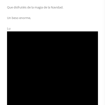
Que disfrutéis de la magia de la Navidad.
Un beso enorme,
Lu