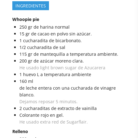
INGREDIENTES
Whoopie pie
250
gr
de harina normal
15
gr
de cacao en polvo sin azúcar.
1
cucharadita
de bicarbonato.
1/2
cucharadita
de sal
115
gr
de mantequilla a temperatura ambiente.
200
gr
de azúcar moreno clara.
He usado light brown sugar de Azucarera
1
huevo L
a temperatura ambiente
160
ml
de leche entera con una cucharada de vinagre
blanco.
Dejamos reposar 5 minutos.
2
cucharaditas
de extracto de vainilla
Colorante rojo en gel.
He usado extra red de Sugarflair.
Relleno