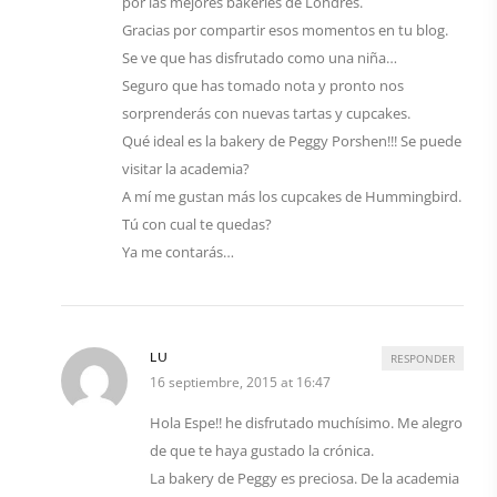
por las mejores bakeries de Londres.
Gracias por compartir esos momentos en tu blog.
Se ve que has disfrutado como una niña…
Seguro que has tomado nota y pronto nos
sorprenderás con nuevas tartas y cupcakes.
Qué ideal es la bakery de Peggy Porshen!!! Se puede
visitar la academia?
A mí me gustan más los cupcakes de Hummingbird.
Tú con cual te quedas?
Ya me contarás…
LU
RESPONDER
16 septiembre, 2015 at 16:47
Hola Espe!! he disfrutado muchísimo. Me alegro
de que te haya gustado la crónica.
La bakery de Peggy es preciosa. De la academia