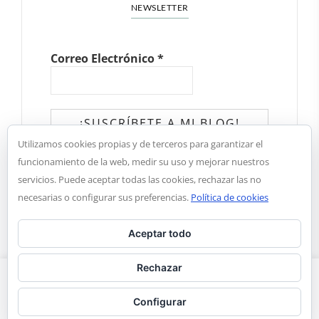
NEWSLETTER
Correo Electrónico
*
Utilizamos cookies propias y de terceros para garantizar el
✓ He leído y acepto la política de
funcionamiento de la web, medir su uso y mejorar nuestros
privacidad
servicios. Puede aceptar todas las cookies, rechazar las no
necesarias o configurar sus preferencias.
Política de cookies
Aceptar todo
Rechazar
Estamos utilizando cookies para brindarle la mejor experiencia en
nuestra web. Puede obtener más información sobre las cookies
Copyright © 2018. Aroma de chocolate |
Notal legal y
Configurar
condiciones de privacidad
que usamos o desactivarlas en ajustes.
Leer Más
Aceptar