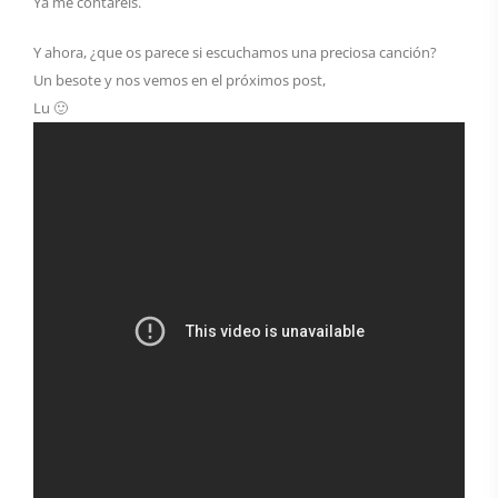
Ya me contaréis.
Y ahora, ¿que os parece si escuchamos una preciosa canción?
Un besote y nos vemos en el próximos post,
Lu 🙂