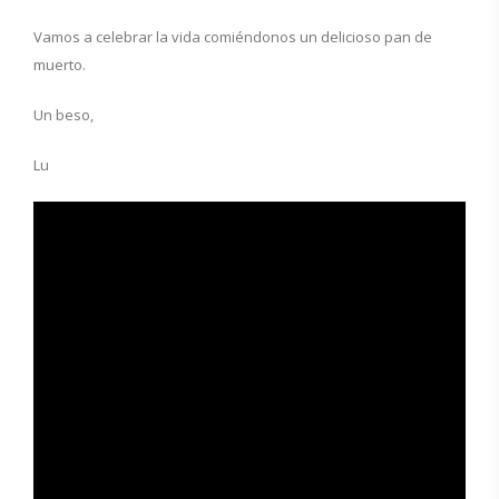
Vamos a celebrar la vida comiéndonos un delicioso pan de
muerto.
Un beso,
Lu