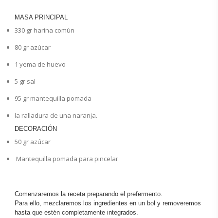
MASA PRINCIPAL
330
gr
harina común
80
gr
azúcar
1
yema de huevo
5
gr
sal
95
gr
mantequilla pomada
la ralladura de una naranja.
DECORACIÓN
50
gr
azúcar
Mantequilla pomada para pincelar
Comenzaremos la receta preparando el prefermento.
Para ello, mezclaremos los ingredientes en un bol y removeremos
hasta que estén completamente integrados.