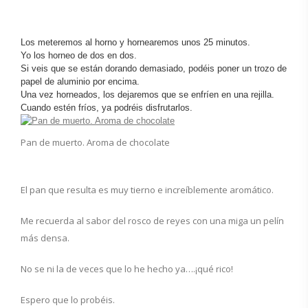
Los meteremos al horno y hornearemos unos 25 minutos.
Yo los horneo de dos en dos.
S
i veis que se están dorando demasiado, podéis poner un trozo de
papel de aluminio por encima.
Una vez horneados, los dejaremos que se enfríen en una rejilla.
Cuando estén fríos, ya podréis disfrutarlos.
Pan de muerto. Aroma de chocolate
El pan que resulta es muy tierno e increíblemente aromático.
Me recuerda al sabor del rosco de reyes con una miga un pelín
más densa.
No se ni la de veces que lo he hecho ya….¡qué rico!
Espero que lo probéis.