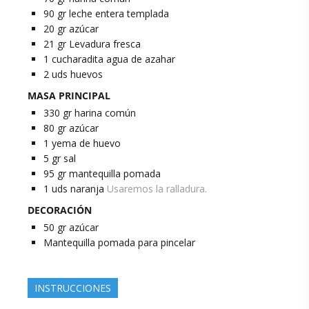
90
gr
leche entera templada
20
gr
azúcar
21
gr
Levadura fresca
1
cucharadita
agua de azahar
2
uds
huevos
MASA PRINCIPAL
330
gr
harina común
80
gr
azúcar
1
yema de huevo
5
gr
sal
95
gr
mantequilla pomada
1
uds
naranja
Usaremos la ralladura.
DECORACIÓN
50
gr
azúcar
Mantequilla pomada para pincelar
INSTRUCCIONES