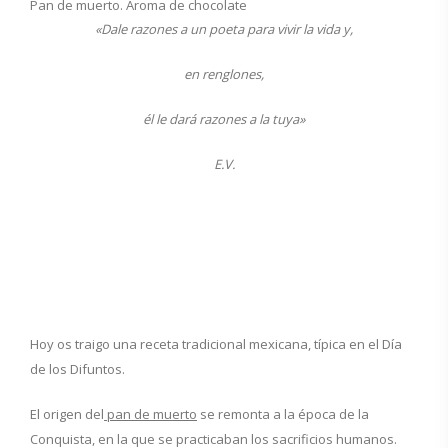
Pan de muerto. Aroma de chocolate
«Dale razones a un poeta para vivir la vida y,
en renglones,
él le dará razones a la tuya»
E.V.
Hoy os traigo una receta tradicional mexicana, típica en el Día
de los Difuntos.
El origen del
pan de muerto
se remonta a la época de la
Conquista, en la que se practicaban los sacrificios humanos.