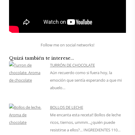
Follow me on social networks!
Quizá también te interese...
TURRÓN DE CHOCOLATE
Aún recuerdo como si fuera hoy, la
emoción que sentía esperando a que mi
abuelo…
BOLLOS DE LECHE
Me encanta esta receta!! Bollos de leche
ricos, tiernos, ummm...¿quién puede
resistirse a ellos?... INGREDIENTES 110…