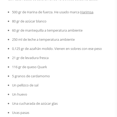
500 gr de Harina de fuerza. He usado marca
Harimsa
.
80 gr de azúcar blanco
60 gr de mantequilla a temperatura ambiente
250 ml de leche a temperatura ambiente
0,125 gr de azafrán molido. Vienen en sobres con ese peso
21 gr de levadura fresca
116 gr de queso Quark
5 granos de cardamomo
Un pellizco de sal
Un huevo
Una cucharada de azúcar glas
Uvas pasas