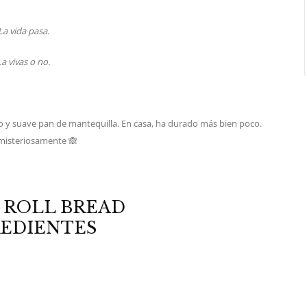
La vida pasa.
La vivas o no.
so y suave pan de mantequilla. En casa, ha durado más bien poco.
misteriosamente 🙈
 ROLL BREAD
EDIENTES