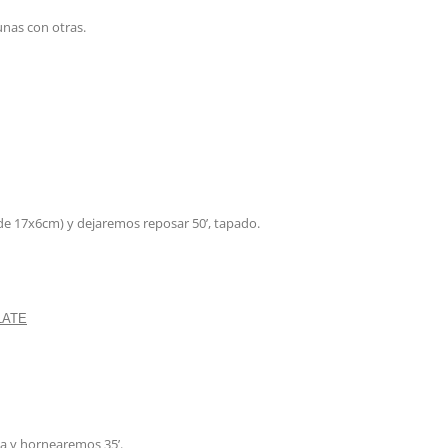
unas con otras.
 de 17x6cm) y dejaremos reposar 50’, tapado.
a y hornearemos 35’.