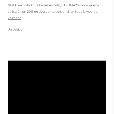
NOTA: recordad que tenéis el código AROMA20 con el que os
aplicarán un 20% de descuento adicional en toda la web de
Valrhona
Un besico,
Lu