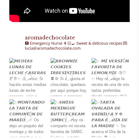
aromadechocolate
🏥 Emergency Nurse
👩🏻‍🍳 Sweet & delicious recipes
💌
lucia@aromadechocolate.com