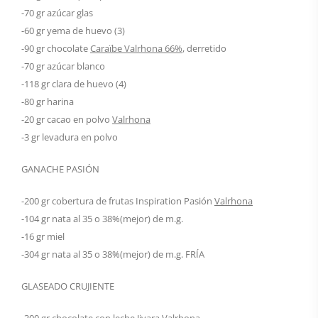
-70 gr azúcar glas
-60 gr yema de huevo (3)
-90 gr chocolate
Caraïbe Valrhona 66%
, derretido
-70 gr azúcar blanco
-118 gr clara de huevo (4)
-80 gr harina
-20 gr cacao en polvo
Valrhona
-3 gr levadura en polvo
GANACHE PASIÓN
-200 gr cobertura de frutas Inspiration Pasión
Valrhona
-104 gr nata al 35 o 38%(mejor) de m.g.
-16 gr miel
-304 gr nata al 35 o 38%(mejor) de m.g. FRÍA
GLASEADO CRUJIENTE