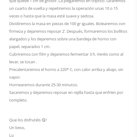
que quede 1 cm de grosor. La plegaremos en tríptico. Giraremos
un cuarto de vuelta y repetiremos la operación unas 10 o 15
veces o hasta que la masa esté suave y sedosa.
Dividiremos la masa en piezas de 100 gr iguales. Bolearemos con
firmeza y dejaremos reposar 2’. Después, formaremos los bollitos
alargados y los dejaremos sobre una bandeja de horno con
papel, separados 1 cm.
Cubriremos con film y dejaremos fermentar 3 h. Veréis como al
levar, se tocan .
Precalentaremos el horno a 220* C, con calor arriba y abajo, sin
vapor.
Hornearemos durante 25-30 minutos.
Sacaremos y dejaremos reposar en rejilla hasta que enfríen por
completo.
Que los disfrutéis 😋!
Un beso,
Lu