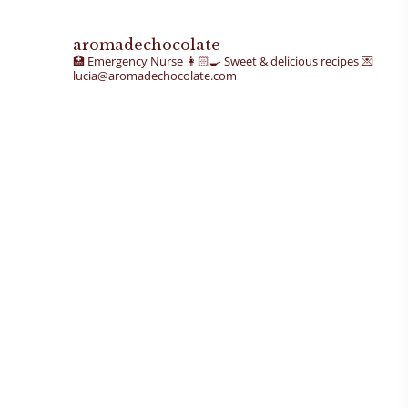
aromadechocolate
🏥 Emergency Nurse
👩🏻‍🍳 Sweet & delicious recipes
💌
lucia@aromadechocolate.com